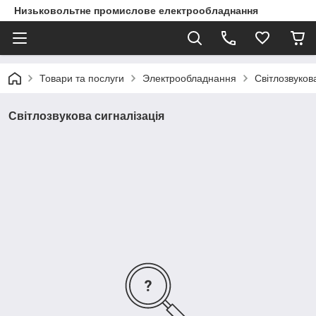
Низьковольтне промислове електрообладнання
Товари та послуги
Электрообладнання
Світлозвуков
Світлозвукова сигналізація