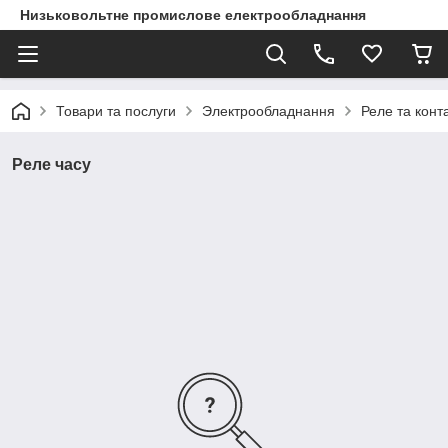
Низьковольтне промислове електрообладнання
Товари та послуги
Электрообладнання
Реле та конт
Реле часу