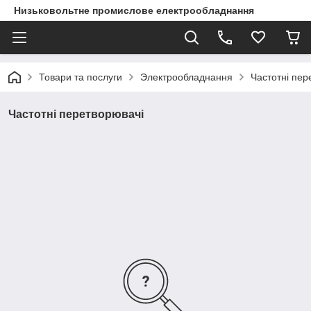
Низьковольтне промислове електрообладнання
Товари та послуги
Электрообладнання
Частотні пер
Частотні перетворювачі